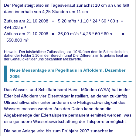
Der Pegel steigt also im Tagesverlauf zunächst 10 cm an und fällt
dann innerhalb von 4,25 Stunden um 11 cm.
Zufluss am 21.10.2008 = 5,20 m³/s * 1,10 * 24 * 60 * 60 s =
494.208 m³
Abfluss am 21.10.2008 = 36,00 m³/s * 4,25 * 60 * 60 s =
550.800 m³
Hinweis: Der tatsächliche Zufluss liegt ca. 10 % über dem in Schmittlotheim,
daher der Faktor 1,10 in der Berechnung! Die Differenz im Ergebnis liegt an
der Genauigkeit der uns bekannten Messwerte.
Neue Messanlage am Pegelhaus in Affoldern, Dezember
2006
Das Wasser- und Schifffahrtsamt Hann. Münden (WSA) hat in der
Eder bei Affoldern vier Eisenträger installiert, an denen zukünftig
Ultraschallwandler unter anderem die Fließgeschwindigkeit des
Wassers messen werden. Aus den Daten kann dann die
Abgabemenge der Edertalsperre permanent ermittelt werden, was
eine genauere Wasserbewirtschaftung der Talsperre ermöglicht.
Die neue Anlage wird bis zum Frühjahr 2007 zunächst im