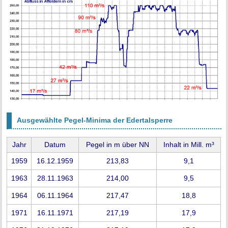
Ausgewählte Pegel-Minima der Edertalsperre
Jahr
Datum
Pegel in m über NN
Inhalt in Mill. m³
1959
16.12.1959
213,83
9,1
1963
28.11.1963
214,00
9,5
1964
06.11.1964
217,47
18,8
1971
16.11.1971
217,19
17,9