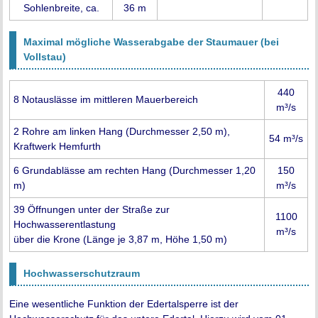
Sohlenbreite, ca.
36 m
Maximal mögliche Wasserabgabe der Staumauer (bei
Vollstau)
440
8 Notauslässe im mittleren Mauerbereich
m³/s
2 Rohre am linken Hang (Durchmesser 2,50 m),
54 m³/s
Kraftwerk Hemfurth
6 Grundablässe am rechten Hang (Durchmesser 1,20
150
m)
m³/s
39 Öffnungen unter der Straße zur
1100
Hochwasserentlastung
m³/s
über die Krone (Länge je 3,87 m, Höhe 1,50 m)
Hochwasserschutzraum
Eine wesentliche Funktion der Edertalsperre ist der