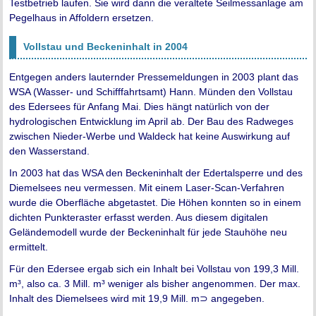
Testbetrieb laufen. Sie wird dann die veraltete Seilmessanlage am
Pegelhaus in Affoldern ersetzen.
Vollstau und Beckeninhalt in 2004
Entgegen anders lauternder Pressemeldungen in 2003 plant das
WSA (Wasser- und Schifffahrtsamt) Hann. Münden den Vollstau
des Edersees für Anfang Mai. Dies hängt natürlich von der
hydrologischen Entwicklung im April ab. Der Bau des Radweges
zwischen Nieder-Werbe und Waldeck hat keine Auswirkung auf
den Wasserstand.
In 2003 hat das WSA den Beckeninhalt der Edertalsperre und des
Diemelsees neu vermessen. Mit einem Laser-Scan-Verfahren
wurde die Oberfläche abgetastet. Die Höhen konnten so in einem
dichten Punkteraster erfasst werden. Aus diesem digitalen
Geländemodell wurde der Beckeninhalt für jede Stauhöhe neu
ermittelt.
Für den Edersee ergab sich ein Inhalt bei Vollstau von 199,3 Mill.
m³, also ca. 3 Mill. m³ weniger als bisher angenommen. Der max.
Inhalt des Diemelsees wird mit 19,9 Mill. m⊃ angegeben.