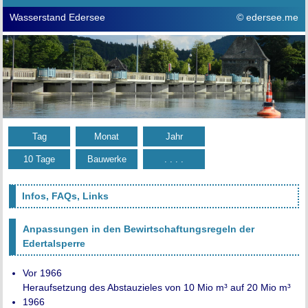
Wasserstand Edersee
© edersee.me
Tag
Monat
Jahr
10 Tage
Bauwerke
. . . .
Infos, FAQs, Links
Anpassungen in den Bewirtschaftungsregeln der
Edertalsperre
Vor 1966
Heraufsetzung des Abstauzieles von 10 Mio m³ auf 20 Mio m³
1966