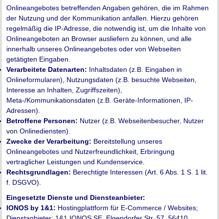
Onlineangebotes betreffenden Angaben gehören, die im Rahmen
der Nutzung und der Kommunikation anfallen. Hierzu gehören
regelmäßig die IP-Adresse, die notwendig ist, um die Inhalte von
Onlineangeboten an Browser ausliefern zu können, und alle
innerhalb unseres Onlineangebotes oder von Webseiten
getätigten Eingaben.
Verarbeitete Datenarten:
Inhaltsdaten (z.B. Eingaben in
Onlineformularen), Nutzungsdaten (z.B. besuchte Webseiten,
Interesse an Inhalten, Zugriffszeiten),
Meta-/Kommunikationsdaten (z.B. Geräte-Informationen, IP-
Adressen).
Betroffene Personen:
Nutzer (z.B. Webseitenbesucher, Nutzer
von Onlinediensten).
Zwecke der Verarbeitung:
Bereitstellung unseres
Onlineangebotes und Nutzerfreundlichkeit, Erbringung
vertraglicher Leistungen und Kundenservice.
Rechtsgrundlagen:
Berechtigte Interessen (Art. 6 Abs. 1 S. 1 lit.
f. DSGVO).
Eingesetzte Dienste und Diensteanbieter:
IONOS by 1&1:
Hostingplattform für E-Commerce / Websites;
Dienstanbieter: 1&1 IONOS SE, Elgendorfer Str. 57, 56410