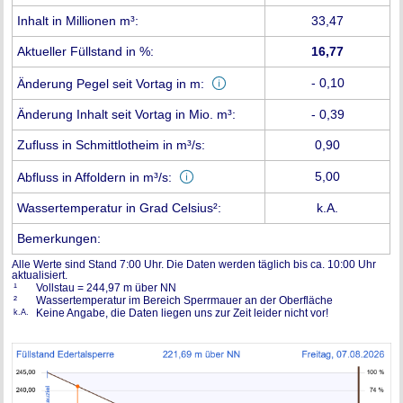
Inhalt in Millionen m³:
33,47
Aktueller Füllstand in %:
16,77
- 0,10
Änderung Pegel seit Vortag in m:
Änderung Inhalt seit Vortag in Mio. m³:
- 0,39
Zufluss in Schmittlotheim in m³/s:
0,90
5,00
Abfluss in Affoldern in m³/s:
Wassertemperatur in Grad Celsius²:
k.A.
Bemerkungen:
Alle Werte sind Stand 7:00 Uhr. Die Daten werden täglich bis ca. 10:00 Uhr
aktualisiert.
¹
Vollstau = 244,97 m über NN
²
Wassertemperatur im Bereich Sperrmauer an der Oberfläche
k.A.
Keine Angabe, die Daten liegen uns zur Zeit leider nicht vor!