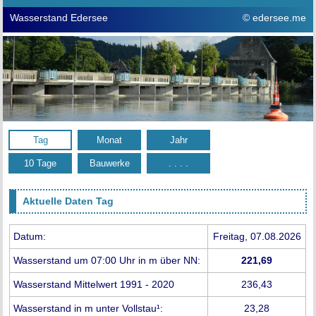
Wasserstand Edersee
© edersee.me
Tag
Monat
Jahr
10 Tage
Bauwerke
. . . .
Aktuelle Daten Tag
Datum:
Freitag, 07.08.2026
Wasserstand um 07:00 Uhr in m über NN:
221,69
Wasserstand Mittelwert 1991 - 2020
236,43
Wasserstand in m unter Vollstau¹:
23,28