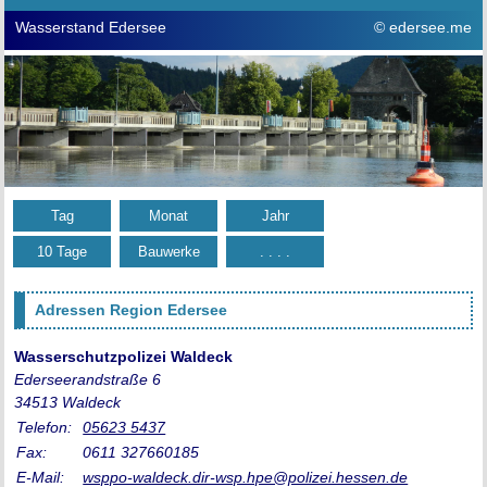
Wasserstand Edersee
© edersee.me
Tag
Monat
Jahr
10 Tage
Bauwerke
. . . .
Adressen Region Edersee
Wasserschutzpolizei Waldeck
Ederseerandstraße 6
34513 Waldeck
Telefon:
05623 5437
Fax:
0611 327660185
E-Mail:
wsppo-waldeck.dir-wsp.hpe@polizei.hessen.de