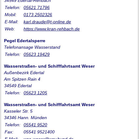
34549 Edertal-Rehbach
Telefon:
05621 71796
Mobil:
0173 2502326
E-Mail:
karl.draude@t-online.de
Web:
https://www.kran-rehbach.de
Pegel Edertalsperre
Telefonansage Wasserstand
Telefon:
05623 19429
Wasserstraßen- und Schifffahrtsamt Weser
Außenbezirk Edertal
Am Spitzen Rain 4
34549 Edertal
Telefon:
05623 1205
Wasserstraßen- und Schifffahrtsamt Weser
Kasseler Str. 5
34346 Hann. Münden
Telefon:
05541 9520
Fax:
05541 9521400